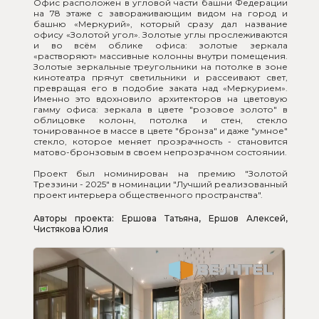
Офис расположен в угловой части башни Федерации 
на 78 этаже с завораживающим видом на город и 
башню «Меркурий», который сразу дал название 
офису «Золотой угол». Золотые углы прослеживаются 
и во всём облике офиса: золотые зеркала 
«растворяют» массивные колонны внутри помещения. 
Золотые зеркальные треугольники на потолке в зоне 
кинотеатра прячут светильники и рассеивают свет, 
превращая его в подобие заката над «Меркурием». 
Именно это вдохновило архитекторов на цветовую 
гамму офиса: зеркала в цвете "розовое золото" в 
облицовке колонн, потолка и стен, стекло 
тонированное в массе в цвете "бронза" и даже "умное" 
стекло, которое меняет прозрачность - становится 
матово-бронзовым в своем непрозрачном состоянии. 
Проект был номинирован на премию "Золотой 
Треззини - 2025" в номинации "Лучший реализованный 
проект интерьера общественного пространства".
Авторы проекта: Ершова Татьяна, Ершов Алексей, 
Чистякова Юлия